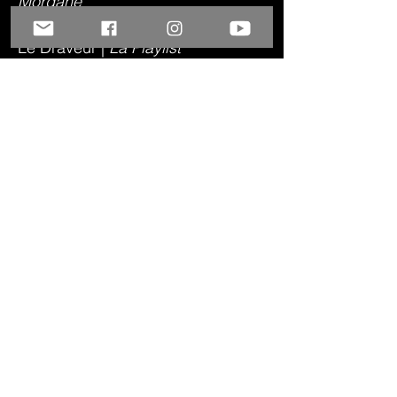
Morgane
DFDANSE |
La Playlist
Le Draveur |
La Playlist
Local Gesture |
La Playlist
Danscussions |
La Playlist
Les Méconnus |
La Playlist
Fringebuzz |
La Playlist
Subscribe to the Newsletter [TeC]!